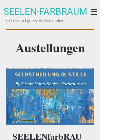
SEELEN-FARBRAUM
s p i r i t u a l gallery by Gisela Leiter
Austellungen
SEELENfarbRAU