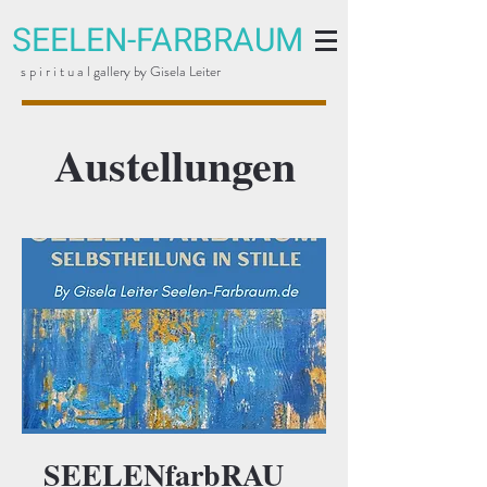
SEELEN-FARBRAUM
s p i r i t u a l gallery by Gisela Leiter
Austellungen
SEELENfarbRAU