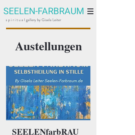
SEELEN-FARBRAUM
s p i r i t u a l gallery by Gisela Leiter
Austellungen
SEELENfarbRAU