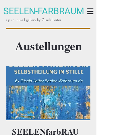
SEELEN-FARBRAUM
s p i r i t u a l gallery by Gisela Leiter
Austellungen
SEELENfarbRAU