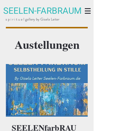
SEELEN-FARBRAUM
s p i r i t u a l gallery by Gisela Leiter
Austellungen
SEELENfarbRAU