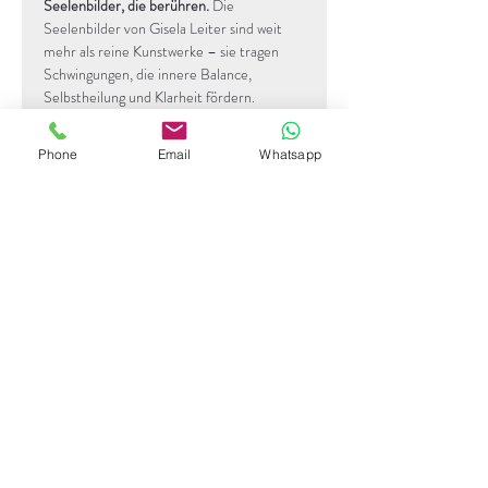
Seelenbilder, die berühren. 
Die 
Seelenbilder von Gisela Leiter sind weit 
mehr als reine Kunstwerke – sie tragen 
Schwingungen, die innere Balance, 
Selbstheilung und Klarheit fördern.
Diese Werke entstehen aus einer tiefen 
Phone
Email
Whatsapp
Verbindung von Intuition, Farbe und 
Heilfrequenzen und laden dazu ein, 
Blockaden loszulassen, neue Perspektiven 
zu finden und sich mit der eigenen Kraft zu 
verbinden.
Sofort registrieren
Newsletter abonnieren