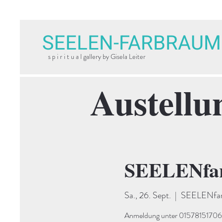
SEELEN-FARBRAUM
s p i r i t u a l gallery by Gisela Leiter
Austellu
SEELENfar
Sa., 26. Sept.
  |  
SEELENfarb
Anmeldung unter 015781517066. 