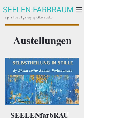
SEELEN-FARBRAUM
s p i r i t u a l gallery by Gisela Leiter
Austellungen
SEELENfarbRAU