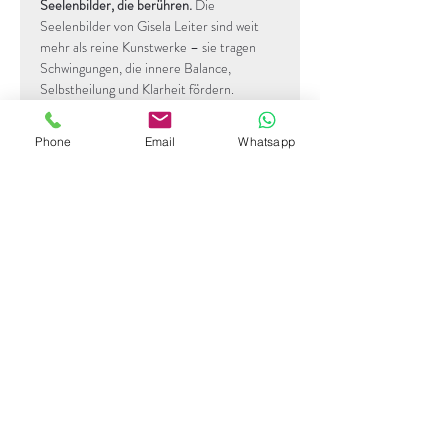
Seelenbilder, die berühren. 
Die 
Seelenbilder von Gisela Leiter sind weit 
mehr als reine Kunstwerke – sie tragen 
Schwingungen, die innere Balance, 
Selbstheilung und Klarheit fördern.
Diese Werke entstehen aus einer tiefen 
Phone
Email
Whatsapp
Verbindung von Intuition, Farbe und 
Heilfrequenzen und laden dazu ein, 
Blockaden loszulassen, neue Perspektiven 
zu finden und sich mit der eigenen Kraft zu 
verbinden.
Sofort registrieren
Newsletter abonnieren