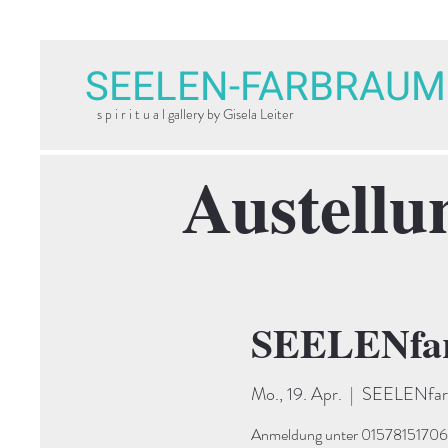
SEELEN-FARBRAUM
s p i r i t u a l gallery by Gisela Leiter
Austellu
SEELENfar
Mo., 19. Apr.
  |  
SEELENfarb
Anmeldung unter 015781517066. 