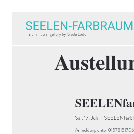
SEELEN-FARBRAUM
s p i r i t u a l gallery by Gisela Leiter
Austellu
SEELENfar
Sa., 17. Juli
  |  
SEELENfarbRA
Anmeldung unter 015781517066. 