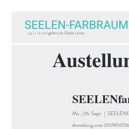
SEELEN-FARBRAUM
s p i r i t u a l gallery by Gisela Leiter
Austellu
SEELENfar
Mo., 06. Sept.
  |  
SEELENfar
Anmeldung unter 015781517066. 