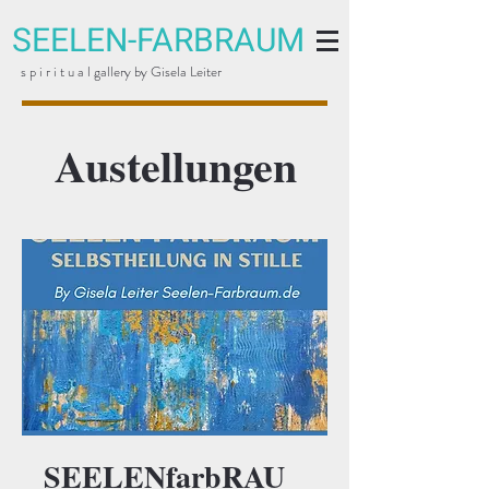
SEELEN-FARBRAUM
s p i r i t u a l gallery by Gisela Leiter
Austellungen
SEELENfarbRAU