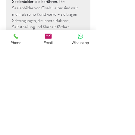
Seelenbilder, die berühren. 
Die 
Seelenbilder von Gisela Leiter sind weit 
mehr als reine Kunstwerke – sie tragen 
Schwingungen, die innere Balance, 
Selbstheilung und Klarheit fördern.
Diese Werke entstehen aus einer tiefen 
Phone
Email
Whatsapp
Verbindung von Intuition, Farbe und 
Heilfrequenzen und laden dazu ein, 
Blockaden loszulassen, neue Perspektiven 
zu finden und sich mit der eigenen Kraft zu 
verbinden.
Sofort registrieren
Newsletter abonnieren